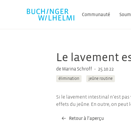
Communauté
Soume
Le lavement est
•
de Marina Schroff
25.10.22
élimination
jeûne routine
Si le lavement intestinal n’est pa
effets du jeûne. En outre, on peut 
Retour à l’aperçu