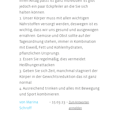
Ihren Alltag passt ist ganz individuell. Es gibt
jedoch ein paar Eckpfeiler an die Sie sich
halten können.
1. Unser Körper muss mit allen wichtigen
Nährstoffen versorgt werden, deswegen ist es
wichtig, dass wir uns gesund und ausgewogen
ernähren. Gemüse und Obst sollte auf der
Tagesordnung stehen, immer in Kombination
mit Eiweiß, Fett und Kohlenhydraten,
pflanzlichen Ursprungs.
2. Essen Sie regelmäßig, dies vermeidet
Heißhungerattacken
3. Geben Sie sich Zeit, manchmal stagniert der
Körper in der Gewichtsreduktion das ist ganz
normal.
4. Ausreichend trinken und alles mit Bewegung
und Sport kombinieren.
von Marina
•
15.03.23
•
Zum Antworten
Schroff
anmelden