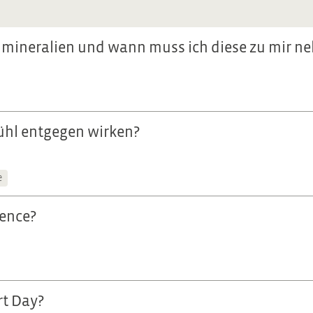
nmineralien und wann muss ich diese zu mir n
ühl entgegen wirken?
e
sence?
rt Day?