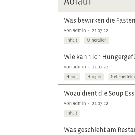
Ablauf
Was bewirken die Faste
•
von admin
21.07.22
Inhalt
Mineralien
Wie kann ich Hungergef
•
von admin
21.07.22
Honig
Hunger
Nebeneffekt
Wozu dient die Soup Es
•
von admin
21.07.22
Inhalt
Was geschieht am Resta