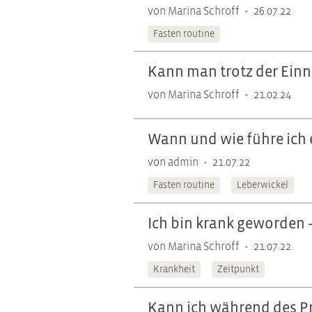
•
von Marina Schroff
26.07.22
Fasten routine
Kann man trotz der Einn
•
von Marina Schroff
21.02.24
Wann und wie führe ich 
•
von admin
21.07.22
Fasten routine
Leberwickel
Ich bin krank geworden 
•
von Marina Schroff
21.07.22
Krankheit
Zeitpunkt
Kann ich während des P