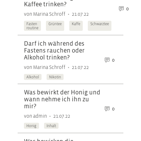
Kaffee trinken?
0
•
von Marina Schroff
21.07.22
Fasten
Grüntee
Kaffe
Schwarztee
routine
Darf ich während des
Fastens rauchen oder
Alkohol trinken?
0
•
von Marina Schroff
21.07.22
Alkohol
Nikotin
Was bewirkt der Honig und
wann nehme ich ihn zu
mir?
0
•
von admin
21.07.22
Honig
Inhalt