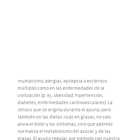
cerebrales a partir de las células madre del
cerebro. Este fenómeno suele ir acompañado de
una fuerte subida del estado de ánimo. También
se ha demostrado que las personas que ayunan
con regularidad son menos propensas a la
depresión, los episodios de ansiedad y las
enfermedades neurológicas, como el Parkinson y
la demencia. Asimismo, las cetonas tienen un
efecto calmante sobre las inflamaciones crónicas,
que desempeñan un papel muy importante tanto
en las enfermedades inflamatorias crónicas (p. ej.,
reumatismo, alergias, epilepsia o esclerosis
múltiple) como en las enfermedades de la
civilización (p. ej., obesidad, hipertensión,
diabetes, enfermedades cardiovasculares). La
cetosis que se origina durante el ayuno, pero
también en las dietas ricas en grasas, no solo
alivia el dolor y los síntomas, sino que además
normaliza el metabolismo del azúcar y de las
grasas. El ayuno regular, por ejemplo con nuestra